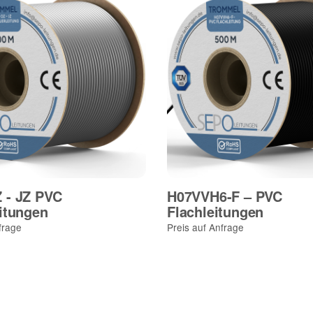
 - JZ PVC
H07VVH6-F – PVC
itungen
Flachleitungen
frage
Preis auf Anfrage