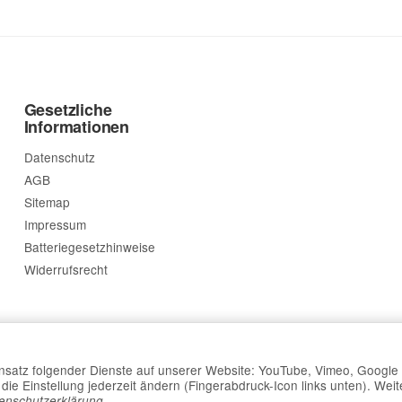
Gesetzliche
Informationen
Datenschutz
AGB
Sitemap
Impressum
Batteriegesetzhinweise
Widerrufsrecht
Einsatz folgender Dienste auf unserer Website: YouTube, Vimeo, Google
ie Einstellung jederzeit ändern (Fingerabdruck-Icon links unten). Weit
*
Alle Preise inkl. gesetzlicher USt., zzgl.
Versand
.
enschutzerklärung