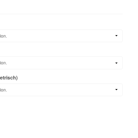
ion.
ion.
etrisch)
h)
ion.