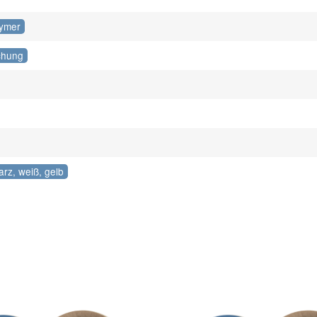
lymer
chung
arz, weiß, gelb