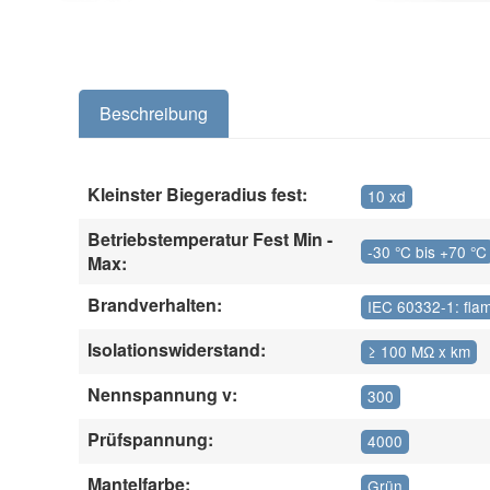
Beschreibung
Kleinster Biegeradius fest:
10 xd
Betriebstemperatur Fest Min -
-30 °C bis +70 °C
Max:
Brandverhalten:
IEC 60332-1: fla
Isolationswiderstand:
≥ 100 MΩ x km
Nennspannung v:
300
Prüfspannung:
4000
Mantelfarbe:
Grün