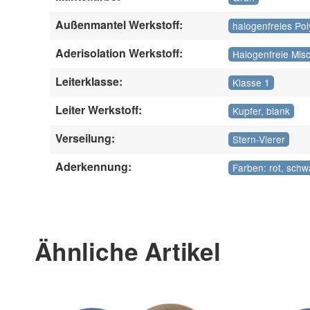
Außenmantel Werkstoff:
halogenfreies Po
Aderisolation Werkstoff:
Halogenfreie Mis
Leiterklasse:
Klasse 1
Leiter Werkstoff:
Kupfer, blank
Verseilung:
Stern-Vierer
Aderkennung:
Farben: rot, schw
Ähnliche Artikel