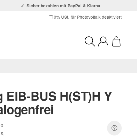
Sicher bezahlen mit PayPal & Klarna
0% USt. für Photovoltaik (§ 12 Abs. 3 US
0% USt. für Photovoltaik deaktiviert
g EIB-BUS H(ST)H Y
alogenfrei
-0
 &