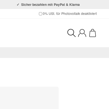
Sicher bezahlen mit PayPal & Klarna
0% USt. für Photovoltaik (§ 12 Abs. 3 US
0% USt. für Photovoltaik deaktiviert