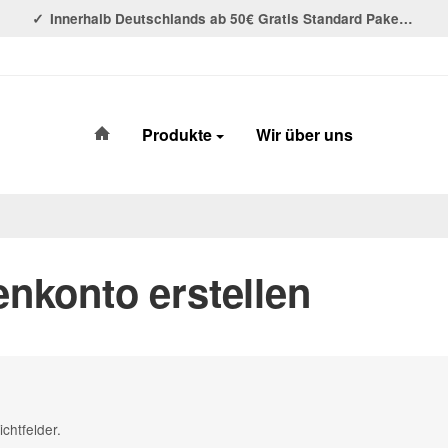
Innerhalb Deutschlands ab 50€ Gratis Standard Paket Versand!
#custom.linkHome#
Produkte
Wir über uns
nkonto erstellen
chtfelder.