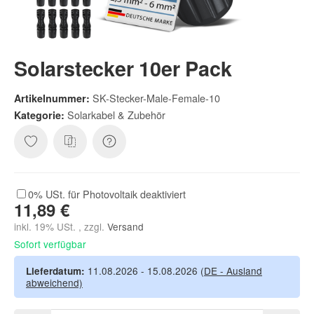
Solarstecker 10er Pack
SK-Stecker-Male-Female-10
Artikelnummer:
Solarkabel & Zubehör
Kategorie:
0% USt. für Photovoltaik (§ 12 Abs. 3 UStG)
0% USt. für Photovoltaik deaktiviert
11,89 €
inkl. 19% USt. , zzgl.
Versand
Sofort verfügbar
11.08.2026 - 15.08.2026
(DE - Ausland
Lieferdatum:
abweichend)